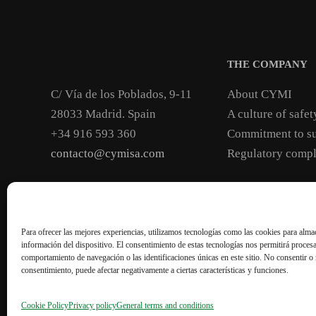
THE COMPANY
C/ Vía de los Poblados, 9-11
About CYMI
28033 Madrid. Spain
A culture of safet
+34 916 593 360
Commitment to su
contacto@cymisa.com
Regulatory compl
General terms and conditions
Privacy policy
Coo
Para ofrecer las mejores experiencias, utilizamos tecnologías como las cookies para almac
información del dispositivo. El consentimiento de estas tecnologías nos permitirá proces
comportamiento de navegación o las identificaciones únicas en este sitio. No consentir o r
consentimiento, puede afectar negativamente a ciertas características y funciones.
Cookie Policy
Privacy policy
General terms and conditions