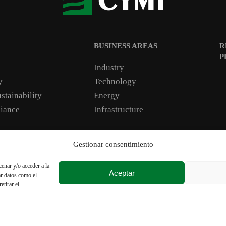
BUSINESS AREAS
R
P
Industry
y
Technology
stainability
Energy
iance
Infrastructure
Gestionar consentimiento
kie Policy
Transparency and integrity
Conditions of purchase
enar y/o acceder a la
Aceptar
ar datos como el
etirar el
Copyright @ CYMI – All rights reserved