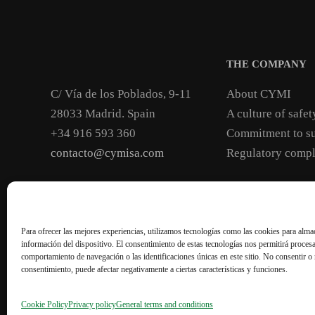
THE COMPANY
C/ Vía de los Poblados, 9-11
About CYMI
28033 Madrid. Spain
A culture of safet
+34 916 593 360
Commitment to su
contacto@cymisa.com
Regulatory compl
General terms and conditions
Privacy policy
Coo
Para ofrecer las mejores experiencias, utilizamos tecnologías como las cookies para almac
información del dispositivo. El consentimiento de estas tecnologías nos permitirá proces
comportamiento de navegación o las identificaciones únicas en este sitio. No consentir o r
consentimiento, puede afectar negativamente a ciertas características y funciones.
Cookie Policy
Privacy policy
General terms and conditions