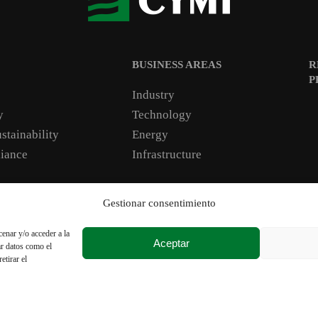
BUSINESS AREAS
R
P
Industry
y
Technology
stainability
Energy
iance
Infrastructure
Gestionar consentimiento
kie Policy
Transparency and integrity
Conditions of purchase
enar y/o acceder a la
Aceptar
ar datos como el
etirar el
Copyright @ CYMI – All rights reserved