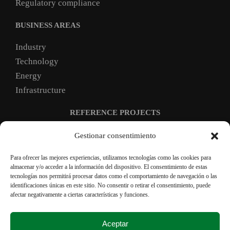
Regulatory compliance
BUSINESS AREAS
Industry
Technology
Energy
Infrastructure
REFERENCE PROJECTS
JOIN US
Gestionar consentimiento
Para ofrecer las mejores experiencias, utilizamos tecnologías como las cookies para
almacenar y/o acceder a la información del dispositivo. El consentimiento de estas
General terms and conditions
tecnologías nos permitirá procesar datos como el comportamiento de navegación o las
identificaciones únicas en este sitio. No consentir o retirar el consentimiento, puede
Privacy policy
afectar negativamente a ciertas características y funciones.
Cookie Policy
Transparency and integrity
Aceptar