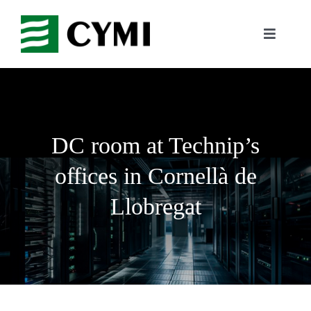
Skip
to
Toggle
content
Navigati
The company
Business Areas
DC room at Technip’s
Reference Projects
offices in Cornellà de
Llobregat
Join Us
Contact