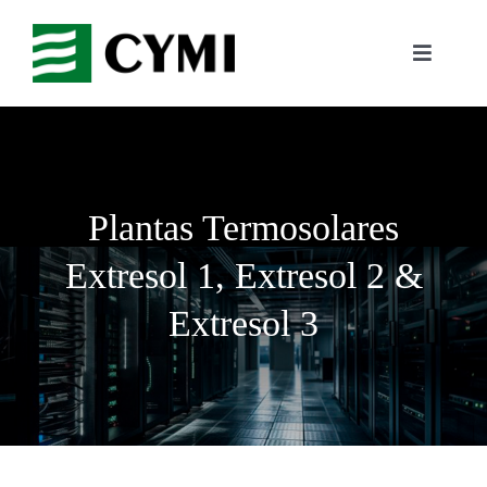
Saltar
al
Toggle
contenido
Navigati
Inicio
Compañía
Plantas Termosolares
Negocio
Extresol 1, Extresol 2 &
Extresol 3
Referencias
Trabaja con nosotros
Contacto