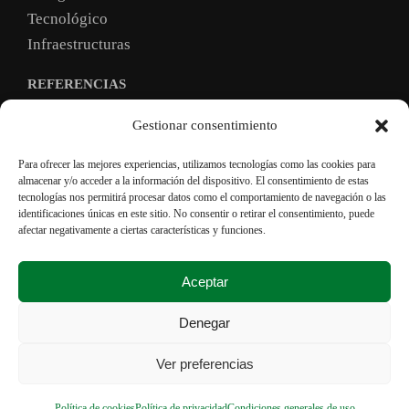
Tecnológico
Infraestructuras
REFERENCIAS
TRABAJA CON NOSOTROS
Gestionar consentimiento
Para ofrecer las mejores experiencias, utilizamos tecnologías como las cookies para
almacenar y/o acceder a la información del dispositivo. El consentimiento de estas
Condiciones generales
tecnologías nos permitirá procesar datos como el comportamiento de navegación o las
identificaciones únicas en este sitio. No consentir o retirar el consentimiento, puede
Política de privacidad
afectar negativamente a ciertas características y funciones.
Política de cookies
Condiciones de Compra
Aceptar
Transparencia e integridad
Denegar
Ver preferencias
Copyright @ CYMI – Todos los derechos reservados
Política de cookies
Política de privacidad
Condiciones generales de uso