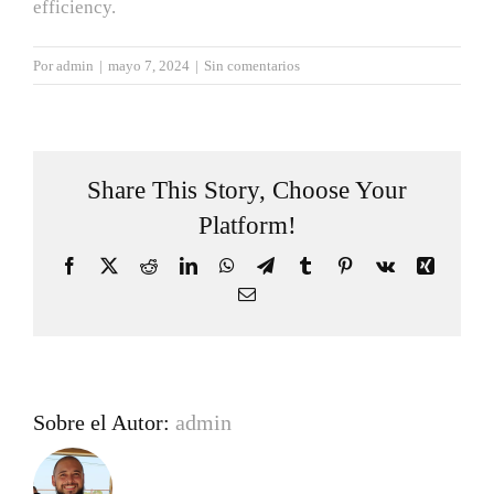
efficiency.
Por
admin
|
mayo 7, 2024
|
Sin comentarios
Share This Story, Choose Your
Platform!
Facebook
X
Reddit
LinkedIn
WhatsApp
Telegram
Tumblr
Pinterest
Vk
Xing
Correo
electrónico
Sobre el Autor:
admin