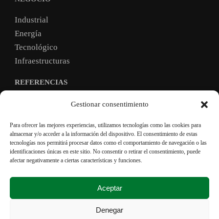
Industrial
Energía
Tecnológico
Infraestructuras
REFERENCIAS
TRABAJA CON NOSOTROS
Gestionar consentimiento
Para ofrecer las mejores experiencias, utilizamos tecnologías como las cookies para
almacenar y/o acceder a la información del dispositivo. El consentimiento de estas
Condiciones generales
tecnologías nos permitirá procesar datos como el comportamiento de navegación o las
identificaciones únicas en este sitio. No consentir o retirar el consentimiento, puede
Política de privacidad
afectar negativamente a ciertas características y funciones.
Política de cookies
Condiciones de Compra
Aceptar
Transparencia e integridad
Denegar