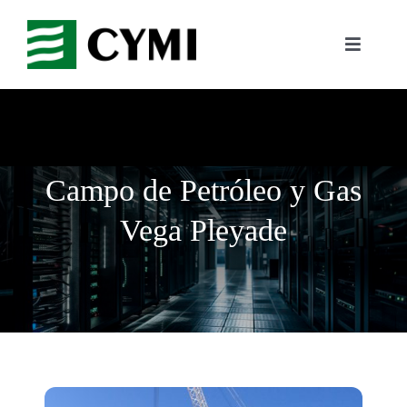
Saltar
al
Toggle
contenido
Navigati
Inicio
Compañía
Campo de Petróleo y Gas
Negocio
Vega Pleyade
Referencias
Trabaja con nosotros
Contacto